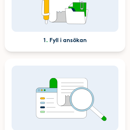
1
.
Fyll i ansökan