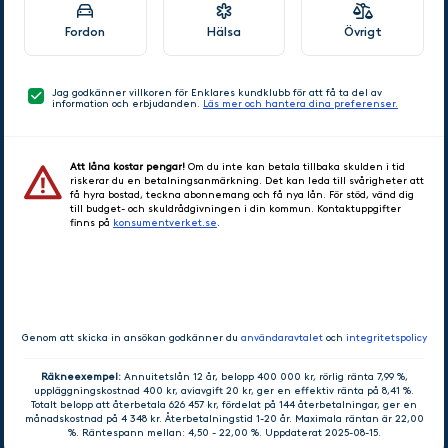
Fordon
Hälsa
Övrigt
Jag godkänner villkoren för Enklares kundklubb för att få ta del av
information och erbjudanden.
Läs mer och hantera dina preferenser.
Att låna kostar pengar!
Om du inte kan betala tillbaka skulden i tid
riskerar du en betalningsanmärkning. Det kan leda till svårigheter att
få hyra bostad, teckna abonnemang och få nya lån. För stöd, vänd dig
till budget- och skuldrådgivningen i din kommun. Kontaktuppgifter
finns på
konsumentverket.se
.
GÅ VIDARE
Genom att skicka in ansökan godkänner du
användaravtalet
och
integritetspolicy
Räkneexempel:
Annuitetslån 12 år, belopp 400 000 kr, rörlig ränta 7,99 %,
uppläggningskostnad 400 kr, aviavgift 20 kr, ger en effektiv ränta på 8,41 %.
Totalt belopp att återbetala 626 457 kr, fördelat på 144 återbetalningar, ger en
månadskostnad på 4 348 kr. Återbetalningstid 1-20 år. Maximala räntan är 22,00
%. Räntespann mellan: 4,50 - 22,00 %. Uppdaterat 2025-08-15.