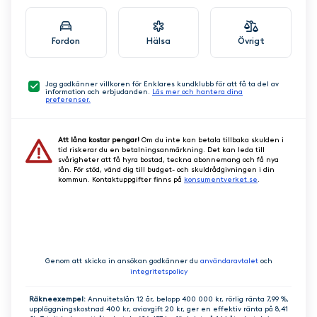
Fordon
Hälsa
Övrigt
Jag godkänner villkoren för Enklares kundklubb för att få ta del av
information och erbjudanden.
Läs mer och hantera dina
preferenser.
Att låna kostar pengar!
Om du inte kan betala tillbaka skulden i
tid riskerar du en betalningsanmärkning. Det kan leda till
svårigheter att få hyra bostad, teckna abonnemang och få nya
lån. För stöd, vänd dig till budget- och skuldrådgivningen i din
kommun. Kontaktuppgifter finns på
konsumentverket.se
.
GÅ VIDARE
Genom att skicka in ansökan godkänner du
användaravtalet
och
integritetspolicy
Räkneexempel:
Annuitetslån 12 år, belopp 400 000 kr, rörlig ränta 7,99 %,
uppläggningskostnad 400 kr, aviavgift 20 kr, ger en effektiv ränta på 8,41