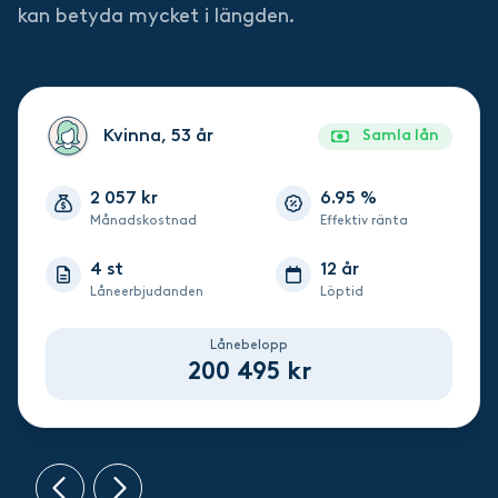
kan betyda mycket i längden.
Kvinna, 53 år
Samla lån
2 057 kr
6.95 %
Månadskostnad
Effektiv ränta
4 st
12 år
Låneerbjudanden
Löptid
Lånebelopp
200 495 kr