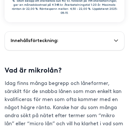
%. Totalt belopp att återbetala 626 457 kr, fördelat på 144 återbetalningar,
ger en månadskostnad på 4 348 kr. Återbetalningstid 1-20 år. Maximala
räntan är 22,00 %. Räntespann mellan: 4,50 - 22,00 %. Uppdaterat 2025-
08-15.
Innehållsförteckning:
Vad är mikrolån?
Idag finns många begrepp och låneformer,
särskilt för de snabba lånen som man enkelt kan
kvalificeras för men som ofta kommer med en
något högre ränta. Kanske har du som många
andra sökt på nätet efter termer som “mikro
lån” eller “micro lån” och vill ha klarhet i vad som