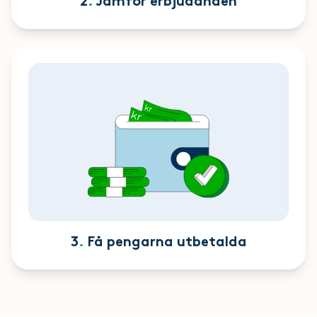
2
.
Jämför erbjudanden
3
.
Få pengarna utbetalda