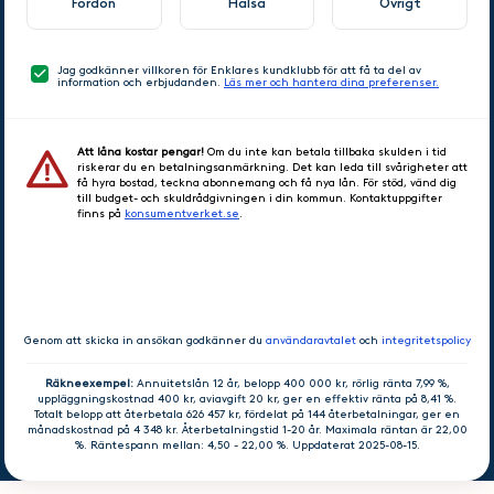
Fordon
Hälsa
Övrigt
Jag godkänner villkoren för Enklares kundklubb för att få ta del av
information och erbjudanden.
Läs mer och hantera dina preferenser.
Att låna kostar pengar!
Om du inte kan betala tillbaka skulden i tid
riskerar du en betalningsanmärkning. Det kan leda till svårigheter att
få hyra bostad, teckna abonnemang och få nya lån. För stöd, vänd dig
till budget- och skuldrådgivningen i din kommun. Kontaktuppgifter
finns på
konsumentverket.se
.
GÅ VIDARE
Genom att skicka in ansökan godkänner du
användaravtalet
och
integritetspolicy
Räkneexempel:
Annuitetslån 12 år, belopp 400 000 kr, rörlig ränta 7,99 %,
uppläggningskostnad 400 kr, aviavgift 20 kr, ger en effektiv ränta på 8,41 %.
Totalt belopp att återbetala 626 457 kr, fördelat på 144 återbetalningar, ger en
månadskostnad på 4 348 kr. Återbetalningstid 1-20 år. Maximala räntan är 22,00
%. Räntespann mellan: 4,50 - 22,00 %. Uppdaterat 2025-08-15.