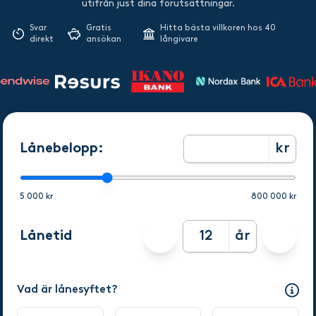
utifrån just dina förutsättningar.
Svar
Gratis
Hitta bästa villkoren hos 40
direkt
ansökan
långivare
Lånebelopp:
kr
5 000 kr
800 000 kr
Lånetid
år
Vad är lånesyftet?