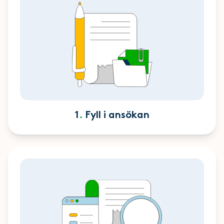
1
.
Fyll i ansökan