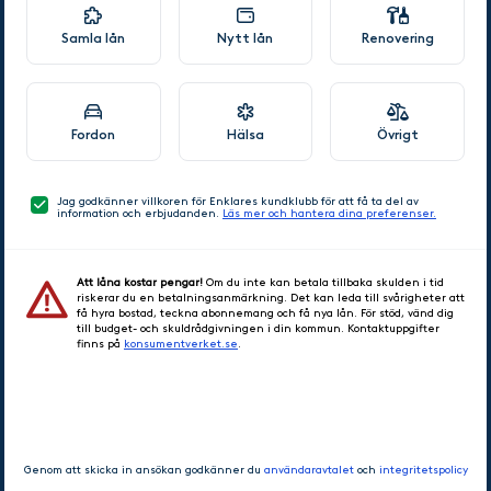
Samla lån
Nytt lån
Renovering
Fordon
Hälsa
Övrigt
Jag godkänner villkoren för Enklares kundklubb för att få ta del av
information och erbjudanden.
Läs mer och hantera dina preferenser.
Att låna kostar pengar!
Om du inte kan betala tillbaka skulden i tid
riskerar du en betalningsanmärkning. Det kan leda till svårigheter att
få hyra bostad, teckna abonnemang och få nya lån. För stöd, vänd dig
till budget- och skuldrådgivningen i din kommun. Kontaktuppgifter
finns på
konsumentverket.se
.
GÅ VIDARE
Genom att skicka in ansökan godkänner du
användaravtalet
och
integritetspolicy