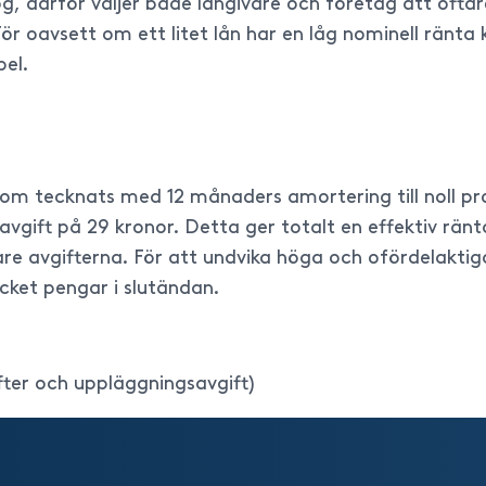
hög, därför väljer både långivare och företag att oft
 För oavsett om ett litet lån har en låg nominell ränt
pel.
om tecknats med 12 månaders amortering till noll pro
vgift på 29 kronor. Detta ger totalt en effektiv ränta
are avgifterna. För att undvika höga och ofördelaktiga
ket pengar i slutändan.
ifter och uppläggningsavgift)