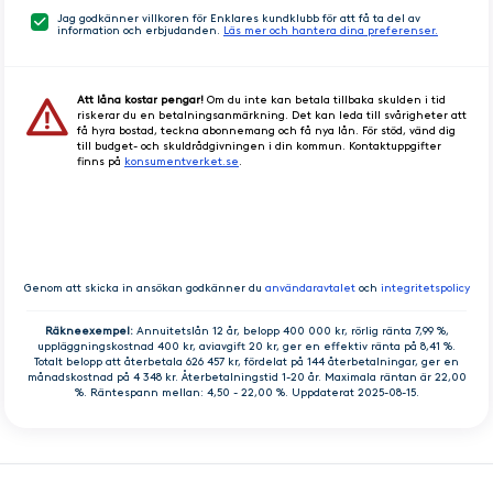
Jag godkänner villkoren för Enklares kundklubb för att få ta del av
information och erbjudanden.
Läs mer och hantera dina preferenser.
Att låna kostar pengar!
Om du inte kan betala tillbaka skulden i tid
riskerar du en betalningsanmärkning. Det kan leda till svårigheter att
få hyra bostad, teckna abonnemang och få nya lån. För stöd, vänd dig
till budget- och skuldrådgivningen i din kommun. Kontaktuppgifter
finns på
konsumentverket.se
.
GÅ VIDARE
Genom att skicka in ansökan godkänner du
användaravtalet
och
integritetspolicy
Räkneexempel:
Annuitetslån 12 år, belopp 400 000 kr, rörlig ränta 7,99 %,
uppläggningskostnad 400 kr, aviavgift 20 kr, ger en effektiv ränta på 8,41 %.
Totalt belopp att återbetala 626 457 kr, fördelat på 144 återbetalningar, ger en
månadskostnad på 4 348 kr. Återbetalningstid 1-20 år. Maximala räntan är 22,00
%. Räntespann mellan: 4,50 - 22,00 %. Uppdaterat 2025-08-15.