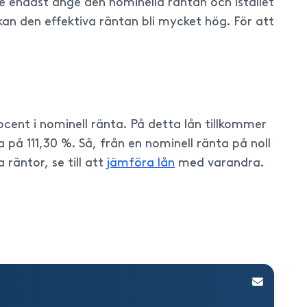
are endast ange den nominella räntan och istället
a kan den effektiva räntan bli mycket hög. För att
cent i nominell ränta. På detta lån tillkommer
 på 111,30 %. Så, från en nominell ränta på noll
 räntor, se till att
jämföra lån
med varandra.