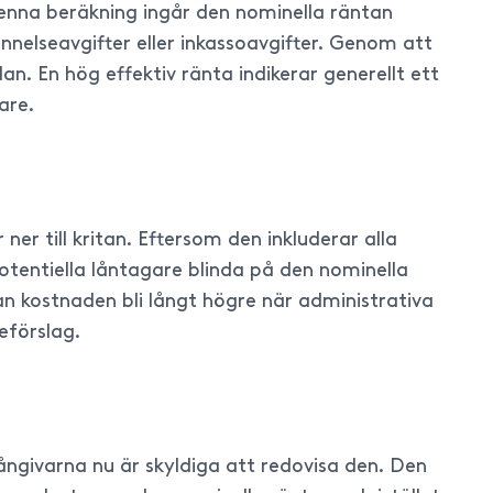
 denna beräkning ingår den nominella räntan
innelseavgifter eller inkassoavgifter. Genom att
n. En hög effektiv ränta indikerar generellt ett
are.
ner till kritan. Eftersom den inkluderar alla
 potentiella låntagare blinda på den nominella
 kostnaden bli långt högre när administrativa
eförslag.
 långivarna nu är skyldiga att redovisa den. Den