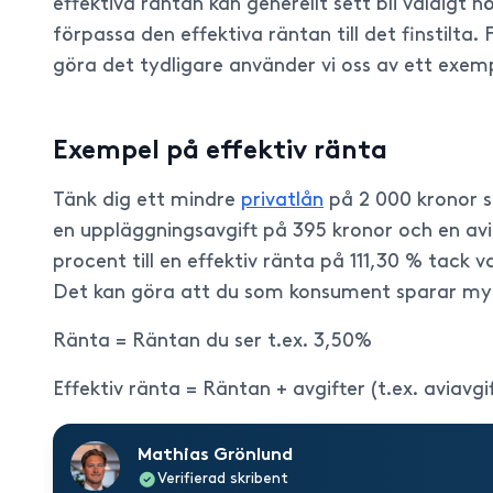
effektiva räntan kan generellt sett bli väldigt 
förpassa den effektiva räntan till det finstilta.
göra det tydligare använder vi oss av ett exem
Exempel på effektiv ränta
Tänk dig ett mindre
privatlån
på 2 000 kronor s
en uppläggningsavgift på 395 kronor och en avia
procent till en effektiv ränta på 111,30 % tack v
Det kan göra att du som konsument sparar myc
Ränta = Räntan du ser t.ex. 3,50%
Effektiv ränta = Räntan + avgifter (t.ex. aviavg
Mathias Grönlund
Verifierad skribent