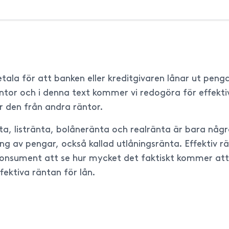
a för att banken eller kreditgivaren lånar ut pengar 
 räntor och i denna text kommer vi redogöra för effek
er den från andra räntor.
änta, listränta, bolåneränta och realränta är bara nå
åning av pengar, också kallad utlåningsränta. Effektiv 
konsument att se hur mycket det faktiskt kommer att 
fektiva räntan för lån.