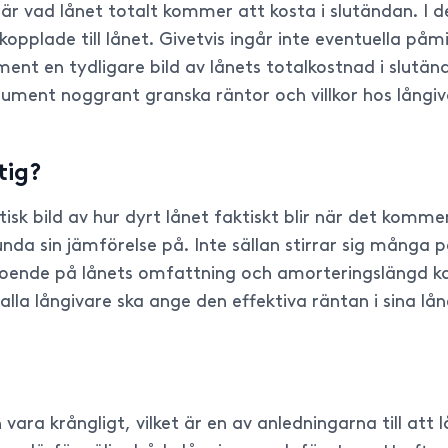
 är vad lånet totalt kommer att kosta i slutändan. I
pplade till lånet. Givetvis ingår inte eventuella påm
nt en tydligare bild av lånets totalkostnad i slutända
sument noggrant granska räntor och villkor hos långiv
tig?
sk bild av hur dyrt lånet faktiskt blir när det kommer 
runda sin jämförelse på. Inte sällan stirrar sig många
ende på lånets omfattning och amorteringslängd kan
alla långivare ska ange den effektiva räntan i sina lån
vara krångligt, vilket är en av anledningarna till att