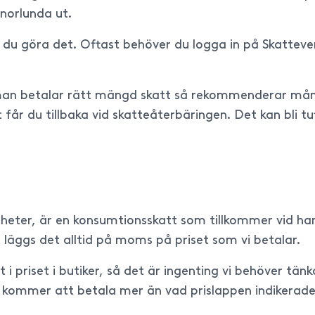
norlunda ut.
n du göra det. Oftast behöver du logga in på Skattev
t man betalar rätt mängd skatt så rekommenderar mång
t får du tillbaka vid skatteåterbäringen. Det kan bli 
eter, är en konsumtionsskatt som tillkommer vid hand
så läggs det alltid på moms på priset som vi betalar.
at i priset i butiker, så det är ingenting vi behöver tän
tid kommer att betala mer än vad prislappen indikerade