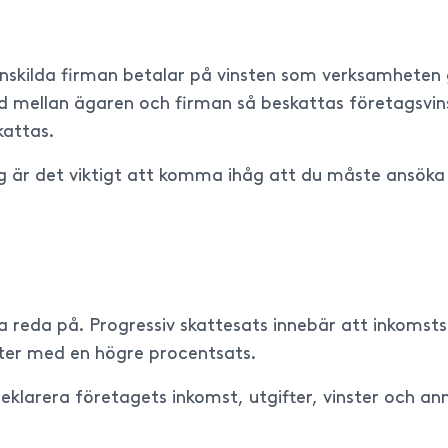
nskilda firman betalar på vinsten som verksamheten 
llnad mellan ägaren och firman så beskattas företagsv
kattas.
g är det viktigt att komma ihåg att du måste ansöka 
la reda på. Progressiv skattesats innebär att inkoms
ster med en högre procentsats.
deklarera företagets inkomst, utgifter, vinster och a