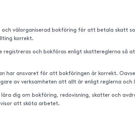
ad och välorganiserad bokföring för att betala skatt 
lting korrekt.
e registreras och bokföras enligt skattereglerna så a
n har ansvaret för att bokföringen är korrekt. Oavse
gare av verksamheten att allt är enligt reglerna och 
t lära dig om bokföring, redovisning, skatter och avdra
evisor att sköta arbetet.