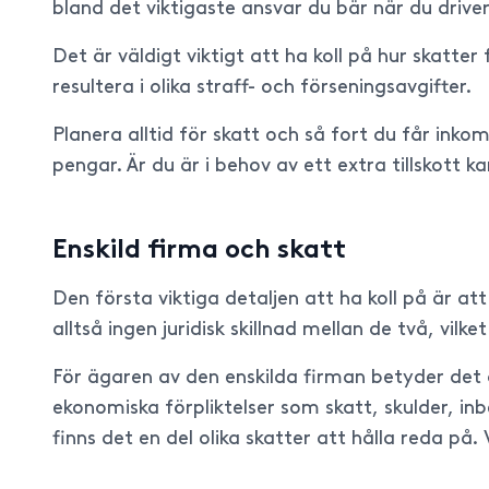
bland det viktigaste ansvar du bär när du drive
Det är väldigt viktigt att ha koll på hur skatte
resultera i olika straff- och förseningsavgifter.
Planera alltid för skatt och så fort du får ink
pengar. Är du är i behov av ett extra tillskott k
Enskild firma och skatt
Den första viktiga detaljen att ha koll på är a
alltså ingen juridisk skillnad mellan de två, vilk
För ägaren av den enskilda firman betyder det a
ekonomiska förpliktelser som skatt, skulder, inb
finns det en del olika skatter att hålla reda p