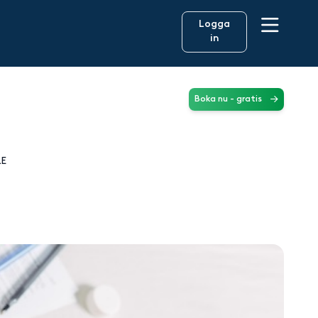
Logga
in
Boka nu - gratis
RE