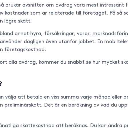
å brukar avsnitten om avdrag vara mest intressant fö
av kostnader som är relaterade till företaget. På så 
n lägre skatt.
land annat hyra, försäkringar, varor, marknadsförin
använder dagligen även utanför jobbet. En mobiltelef
en företagskostnad.
 gjort alla avdrag, kommer du snabbt se hur mycket ska
?
u kan välja att betala en viss summa varje månad ell
om preliminärskatt. Det är en beräkning av vad du u
natliga skattekostnad att beräknas. Du kan ändra pr