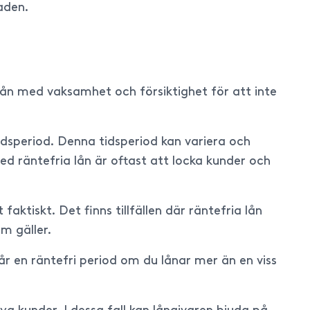
aden.
lån med vaksamhet och försiktighet för att inte
idsperiod. Denna tidsperiod kan variera och
ed räntefria lån är oftast att locka kunder och
aktiskt. Det finns tillfällen där räntefria lån
m gäller.
får en räntefri period om du lånar mer än en viss