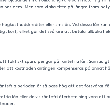
erbjudanden från olika långivare som riktar sig till n
ån hos dem. Men som vi ska titta på längre fram betyd
e högkostnadskrediter eller smslån. Vid dessa lån kan
igt kort, vilket gör det svårare att betala tillbaka he
t att faktiskt spara pengar på räntefria lån. Samtidig
der att kostnaden antingen kompenseras på annat håll,
n räntefria perioden är så pass hög att det försvårar 
efria lån eller delvis räntefri återbetalning vara ett
tnader.