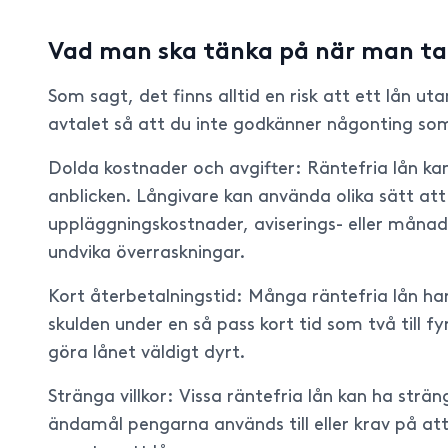
Vad man ska tänka på när man tar
Som sagt, det finns alltid en risk att ett lån u
avtalet så att du inte godkänner någonting s
Dolda kostnader och avgifter: Räntefria lån ka
anblicken. Långivare kan använda olika sätt at
uppläggningskostnader, aviserings- eller månadsa
undvika överraskningar.
Kort återbetalningstid: Många räntefria lån har
skulden under en så pass kort tid som två till f
göra lånet väldigt dyrt.
Stränga villkor: Vissa räntefria lån kan ha str
ändamål pengarna används till eller krav på att 