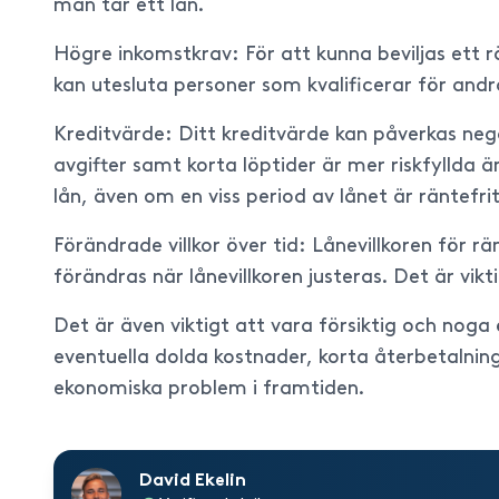
man tar ett lån.
Högre inkomstkrav: För att kunna beviljas ett rä
kan utesluta personer som kvalificerar för andr
Kreditvärde: Ditt kreditvärde kan påverkas nega
avgifter samt korta löptider är mer riskfyllda 
lån, även om en viss period av lånet är räntefrit
Förändrade villkor över tid: Lånevillkoren för r
förändras när lånevillkoren justeras. Det är v
Det är även viktigt att vara försiktig och nog
eventuella dolda kostnader, korta återbetalnings
ekonomiska problem i framtiden.
David Ekelin