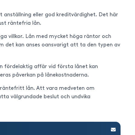
t anställning eller god kreditvärdighet. Det här
st räntefria lån.
liga villkor. Lån med mycket höga räntor och
som det kan anses oansvarigt att ta den typen av
n fördelaktig affär vid första lånet kan
 deras påverkan på lånekostnaderna.
 räntefritt lån. Att vara medveten om
 fatta välgrundade beslut och undvika