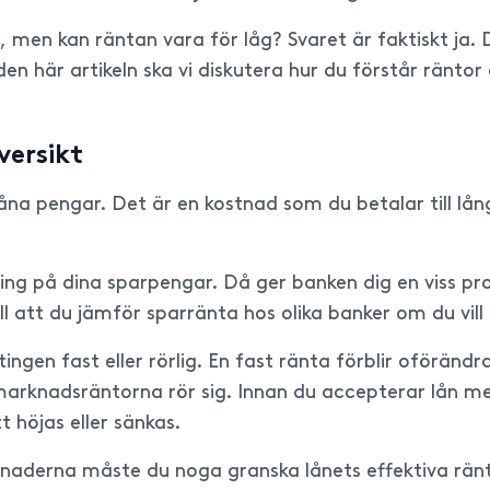
, men kan räntan vara för låg? Svaret är faktiskt ja.
 den här artikeln ska vi diskutera hur du förstår räntor
versikt
låna pengar. Det är en kostnad som du betalar till lån
ing på dina sparpengar. Då ger banken dig en viss pr
ll att du jämför sparränta hos olika banker om du vil
ngen fast eller rörlig. En fast ränta förblir oföränd
arknadsräntorna rör sig. Innan du accepterar lån med
 höjas eller sänkas.
ostnaderna måste du noga granska lånets effektiva ränt