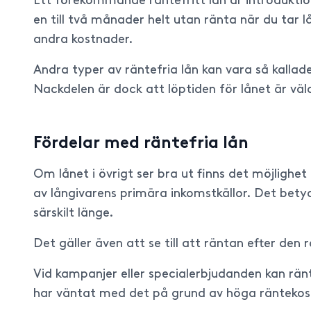
Ett förekommande räntefritt lån är introduktions
en till två månader helt utan ränta när du tar l
andra kostnader.
Andra typer av räntefria lån kan vara så kallad
Nackdelen är dock att löptiden för lånet är väld
Fördelar med räntefria lån
Om lånet i övrigt ser bra ut finns det möjlighe
av långivarens primära inkomstkällor. Det bety
särskilt länge.
Det gäller även att se till att räntan efter de
Vid kampanjer eller specialerbjudanden kan ränt
har väntat med det på grund av höga räntekos