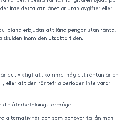
ya kunder. I dessa fall kan långivaren bjuda på
er inte detta att lånet är utan avgifter eller
 du ibland erbjudas att låna pengar utan ränta.
la skulden inom den utsatta tiden.
t är det viktigt att komma ihåg att räntan är en
 eller att den räntefria perioden inte varar
för din återbetalningsförmåga.
 bra alternativ för den som behöver ta lån men