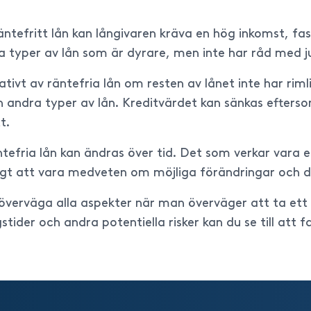
ntefritt lån kan långivaren kräva en hög inkomst, fas
a typer av lån som är dyrare, men inte har råd med ju
tivt av räntefria lån om resten av lånet inte har rim
än andra typer av lån. Kreditvärdet kan sänkas efter
t.
äntefria lån kan ändras över tid. Det som verkar vara e
iktigt att vara medveten om möjliga förändringar och
a överväga alla aspekter när man överväger att ta ett
tider och andra potentiella risker kan du se till att