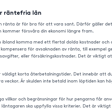
 räntefria lån
tan ränta är för bra för att vara sant. Därför gäller d
om kommer försvåra din ekonomi längre fram.
n ibland komma med ett flertal dolda kostnader och a
t kompensera för avsaknaden av ränta, till exempel g
vgifter, eller försäkringskostnader. Det är viktigt att
 väldigt korta återbetalningstider. Det innebär att 
yra veckor. Är skulden inte betald inom löptiden kan hö
änga villkor och begränsningar för hur pengarna får an
låntagaren ska uppfylla vissa kriterier. Det är viktigt