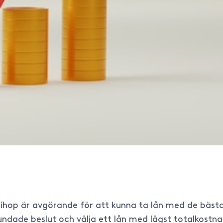
r ihop är avgörande för att kunna ta lån med de bäst
rundade beslut och välja ett lån med lägst totalkostn