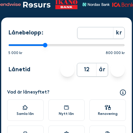
Lånebelopp:
kr
5 000 kr
800 000 kr
Lånetid
år
Vad är lånesyftet?
Samla lån
Nytt lån
Renovering