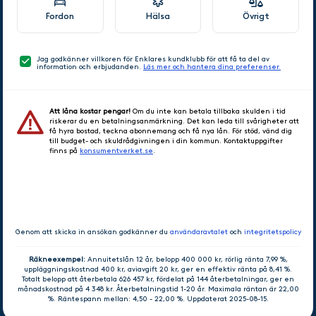
Fordon
Hälsa
Övrigt
Jag godkänner villkoren för Enklares kundklubb för att få ta del av
information och erbjudanden.
Läs mer och hantera dina preferenser.
Att låna kostar pengar!
Om du inte kan betala tillbaka skulden i tid
riskerar du en betalningsanmärkning. Det kan leda till svårigheter att
få hyra bostad, teckna abonnemang och få nya lån. För stöd, vänd dig
till budget- och skuldrådgivningen i din kommun. Kontaktuppgifter
finns på
konsumentverket.se
.
GÅ VIDARE
Genom att skicka in ansökan godkänner du
användaravtalet
och
integritetspolicy
Räkneexempel:
Annuitetslån 12 år, belopp 400 000 kr, rörlig ränta 7,99 %,
uppläggningskostnad 400 kr, aviavgift 20 kr, ger en effektiv ränta på 8,41 %.
Totalt belopp att återbetala 626 457 kr, fördelat på 144 återbetalningar, ger en
månadskostnad på 4 348 kr. Återbetalningstid 1-20 år. Maximala räntan är 22,00
%. Räntespann mellan: 4,50 - 22,00 %. Uppdaterat 2025-08-15.