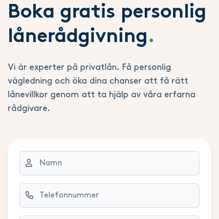
tidigare användare och kunder. På så sätt
exempelvis ett bröllopslån.
inte med alla långivare, så
Boka gratis personlig
får du en inblick i hur det var att använda
jämförelsetjänsterna kan i vissa fall vara
deras tjänster. Kolla även om de tydligt
begränsade och inte ta med vissa aktörer
lånerådgivning
.
skriver ut sina egna villkor och avgifter.
som kanske erbjuder bäst villkor utifrån ett
specifikt syfte.
Vi är experter på privatlån. Få personlig
vägledning och öka dina chanser att få rätt
lånevillkor genom att ta hjälp av våra erfarna
rådgivare.