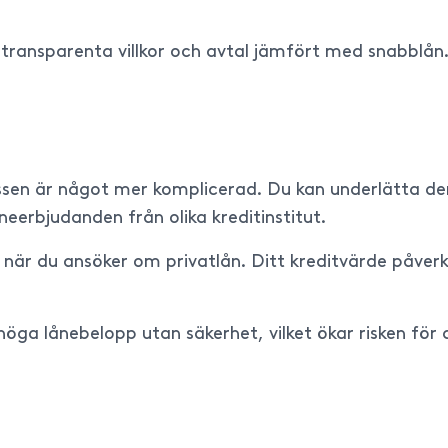
r transparenta villkor och avtal jämfört med snabblån
sen är något mer komplicerad. Du kan underlätta d
neerbjudanden från olika kreditinstitut.
id när du ansöker om privatlån. Ditt kreditvärde påver
 höga lånebelopp utan säkerhet, vilket ökar risken för