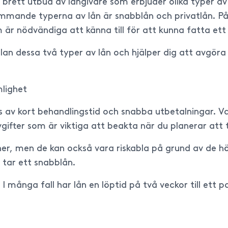
 brett utbud av långivare som erbjuder olika typer av l
mande typerna av lån är snabblån och privatlån. På 
 är nödvändiga att känna till för att kunna fatta ett
llan dessa två typer av lån och hjälper dig att avgöra
lighet
 av kort behandlingstid och snabba utbetalningar. V
ifter som är viktiga att beakta när du planerar att t
er, men de kan också vara riskabla på grund av de h
 tar ett snabblån.
 I många fall har lån en löptid på två veckor till ett