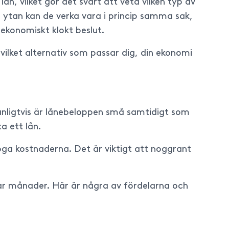
ån, vilket gör det svårt att veta vilken typ av
ytan kan de verka vara i princip samma sak,
 ekonomiskt klokt beslut.
 vilket alternativ som passar dig, din ekonomi
anligtvis är lånebeloppen små samtidigt som
a ett lån.
öga kostnaderna. Det är viktigt att noggrant
 par månader. Här är några av fördelarna och