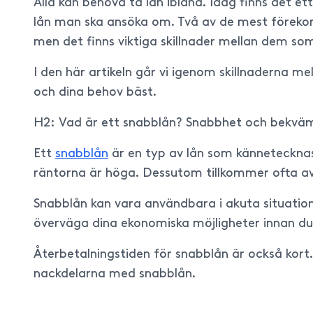
Alla kan behöva ta lån ibland. Idag finns det ett
lån man ska ansöka om. Två av de mest förekom
men det finns viktiga skillnader mellan dem som
I den här artikeln går vi igenom skillnaderna me
och dina behov bäst.
H2: Vad är ett snabblån? Snabbhet och bekväm
Ett
snabblån
är en typ av lån som kännetecknas
räntorna är höga. Dessutom tillkommer ofta avg
Snabblån kan vara användbara i akuta situation
överväga dina ekonomiska möjligheter innan du
Återbetalningstiden för snabblån är också kort.
nackdelarna med snabblån.