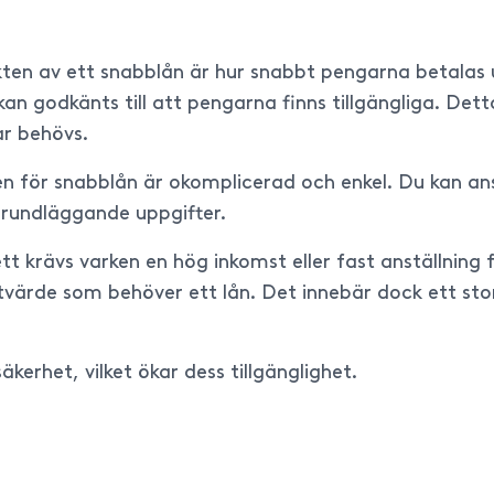
en av ett snabblån är hur snabbt pengarna betalas ut
an godkänts till att pengarna finns tillgängliga. Det
r behövs.
n för snabblån är okomplicerad och enkel. Du kan ans
 grundläggande uppgifter.
sett krävs varken en hög inkomst eller fast anställnin
itvärde som behöver ett lån. Det innebär dock ett stor
kerhet, vilket ökar dess tillgänglighet.