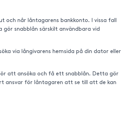
 och når låntagarens bankkonto. I vissa fall
ta gör snabblån särskilt användbara vid
öka via långivarens hemsida på din dator eller
g för att ansöka och få ett snabblån. Detta gör
t ansvar för låntagaren att se till att de kan