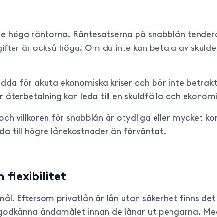
 de höga räntorna. Räntesatserna på snabblån tende
vgifter är också höga. Om du inte kan betala av skuld
sedda för akuta ekonomiska kriser och bör inte betrak
ör återbetalning kan leda till en skuldfälla och ekono
n och villkoren för snabblån är otydliga eller mycket 
da till högre lånekostnader än förväntat.
 flexibilitet
ål. Eftersom privatlån är lån utan säkerhet finns det
 godkänna ändamålet innan de lånar ut pengarna. Med