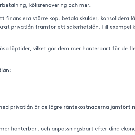
terbetalning, köksrenovering och mer.
 finansiera större köp, betala skulder, konsolidera lå
äkrat privatlån framför ett säkerhetslån. Till exempel
a löptider, vilket gör dem mer hanterbart för de fle
tlån:
med privatlån är de lägre räntekostnaderna jämfört me
t mer hanterbart och anpassningsbart efter dina ekon