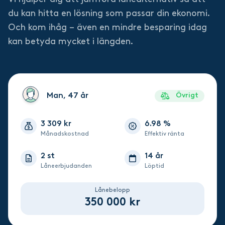
du kan hitta en lösning som passar din ekonomi.
Och kom ihåg – även en mindre besparing idag
kan betyda mycket i längden.
Man, 47 år
Övrigt
3 309 kr
6.98 %
Månadskostnad
Effektiv ränta
2 st
14 år
Låneerbjudanden
Löptid
Lånebelopp
350 000 kr