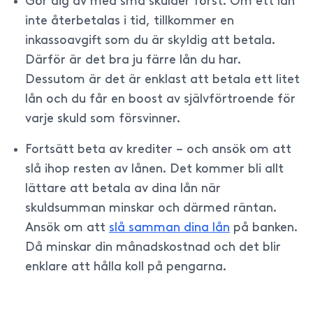
Gör dig av med små skulder först. Om ett lån
inte återbetalas i tid, tillkommer en
inkassoavgift som du är skyldig att betala.
Därför är det bra ju färre lån du har.
Dessutom är det är enklast att betala ett litet
lån och du får en boost av självförtroende för
varje skuld som försvinner.
Fortsätt beta av krediter – och ansök om att
slå ihop resten av lånen. Det kommer bli allt
lättare att betala av dina lån när
skuldsumman minskar och därmed räntan.
Ansök om att
slå samman dina lån
på banken.
Då minskar din månadskostnad och det blir
enklare att hålla koll på pengarna.