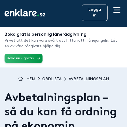
Logga
in
Boka gratis personlig lånerådgivning
Vi vet att det kan vara svårt att hitta rätt i lånejungeln. Låt
en av våra rådgivare hjälpa dig.
Boka nu - gratis
HEM
ORDLISTA
AVBETALNINGSPLAN
Avbetalningsplan
–
så du kan få ordning
på ekonomin