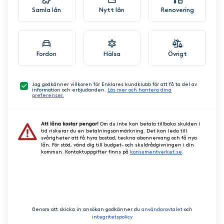
Samla lån
Nytt lån
Renovering
Fordon
Hälsa
Övrigt
Jag godkänner villkoren för Enklares kundklubb för att få ta del av
information och erbjudanden.
Läs mer och hantera dina
preferenser.
Att låna kostar pengar!
Om du inte kan betala tillbaka skulden i
tid riskerar du en betalningsanmärkning. Det kan leda till
svårigheter att få hyra bostad, teckna abonnemang och få nya
lån. För stöd, vänd dig till budget- och skuldrådgivningen i din
kommun. Kontaktuppgifter finns på
konsumentverket.se
.
GÅ VIDARE
Genom att skicka in ansökan godkänner du
användaravtalet
och
integritetspolicy