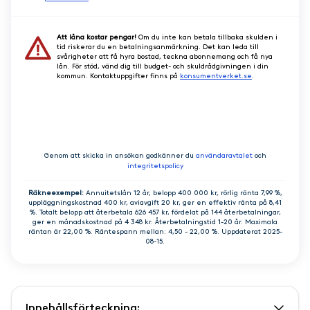
Att låna kostar pengar!
Om du inte kan betala tillbaka skulden i
tid riskerar du en betalningsanmärkning. Det kan leda till
svårigheter att få hyra bostad, teckna abonnemang och få nya
lån. För stöd, vänd dig till budget- och skuldrådgivningen i din
kommun. Kontaktuppgifter finns på
konsumentverket.se
.
GÅ VIDARE
Genom att skicka in ansökan godkänner du
användaravtalet
och
integritetspolicy
Räkneexempel:
Annuitetslån 12 år, belopp 400 000 kr, rörlig ränta 7,99 %,
uppläggningskostnad 400 kr, aviavgift 20 kr, ger en effektiv ränta på 8,41
%. Totalt belopp att återbetala 626 457 kr, fördelat på 144 återbetalningar,
ger en månadskostnad på 4 348 kr. Återbetalningstid 1-20 år. Maximala
räntan är 22,00 %. Räntespann mellan: 4,50 - 22,00 %. Uppdaterat 2025-
08-15.
Innehållsförteckning: