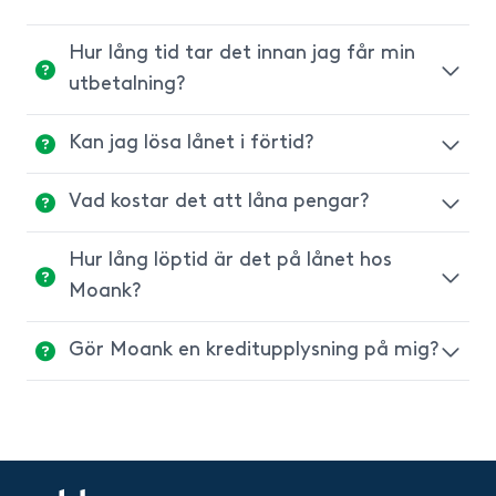
Hur lång tid tar det innan jag får min
utbetalning?
Kan jag lösa lånet i förtid?
Hos Moank tar det mellan 1-3 arbetsdagar
från att lånet är utbetalt, till att
Vad kostar det att låna pengar?
Ja, kontakta kundtjänst på info@moank
pengarna finns tillgängliga på ditt konto.
så hjälper de dig.
Hur lång löptid är det på lånet hos
Räntan hos Moank sätts individuellt, ligger
Moank?
mellan 3,9% - 14,95% och baseras på flera
faktorer. Vid tecknande av lån tillkommer
Gör Moank en kreditupplysning på mig?
Löptiden hos Moank är mellan 1-15 år.
en uppläggningsavgift på 395 kr.
Ja, för varje kreditansökan gör Moank en
kreditbedömning. För alla ansökningar tas
en kreditupplysning hos UC.