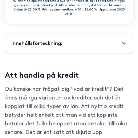
%. Totalt belopp att återbetala 626 457 kr, fördelat på 144 återbetalningar,
ger en månadskostnad på 4 348 kr. Återbetalningstid 1-20 år. Maximala
räntan är 22,00 %. Räntespann mellan: 4,50 - 22,00 %. Uppdaterat 2025-
08-15.
Innehållsförteckning:
Att handla på kredit
Du kanske har frågat dig “vad är kredit”? Det
finns många varianter av krediter och det är
kopplat till olika typer av lån. Att nyttja kredit
betyder helt enkelt att man vid ett köp inte
betalar det fulla beloppet utan betalar tillbaka
senare. Det är ett sätt att skjuta upp