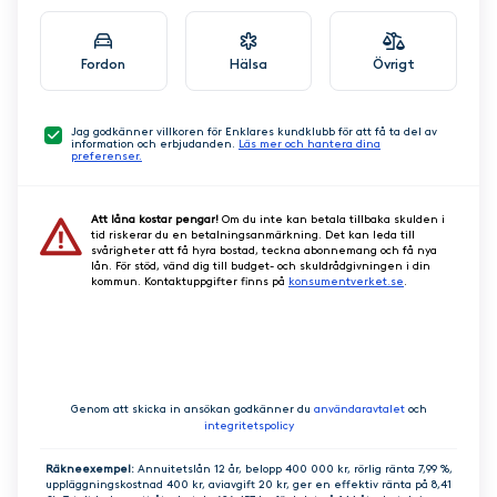
Fordon
Hälsa
Övrigt
Jag godkänner villkoren för Enklares kundklubb för att få ta del av
information och erbjudanden.
Läs mer och hantera dina
preferenser.
Att låna kostar pengar!
Om du inte kan betala tillbaka skulden i
tid riskerar du en betalningsanmärkning. Det kan leda till
svårigheter att få hyra bostad, teckna abonnemang och få nya
lån. För stöd, vänd dig till budget- och skuldrådgivningen i din
kommun. Kontaktuppgifter finns på
konsumentverket.se
.
GÅ VIDARE
Genom att skicka in ansökan godkänner du
användaravtalet
och
integritetspolicy
Räkneexempel:
Annuitetslån 12 år, belopp 400 000 kr, rörlig ränta 7,99 %,
uppläggningskostnad 400 kr, aviavgift 20 kr, ger en effektiv ränta på 8,41