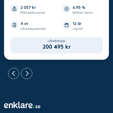
2 057 kr
6.95 %
Månadskostnad
Effektiv ränta
4 st
12 år
Låneerbjudanden
Löptid
Lånebelopp
200 495 kr