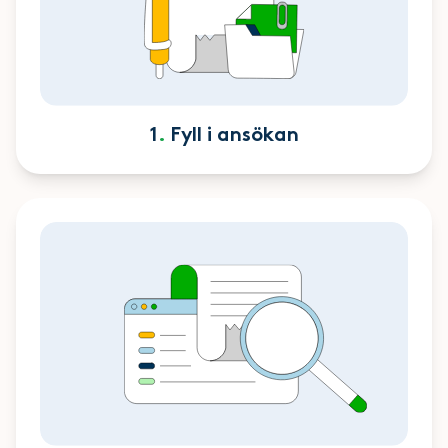
1
.
Fyll i ansökan