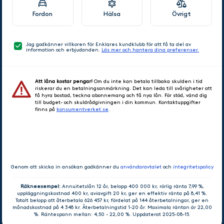
Fordon
Hälsa
Övrigt
Jag godkänner villkoren för Enklares kundklubb för att få ta del av
information och erbjudanden.
Läs mer och hantera dina preferenser.
Att låna kostar pengar!
Om du inte kan betala tillbaka skulden i tid
riskerar du en betalningsanmärkning. Det kan leda till svårigheter att
få hyra bostad, teckna abonnemang och få nya lån. För stöd, vänd dig
till budget- och skuldrådgivningen i din kommun. Kontaktuppgifter
finns på
konsumentverket.se
.
GÅ VIDARE
Genom att skicka in ansökan godkänner du
användaravtalet
och
integritetspolicy
Räkneexempel:
Annuitetslån 12 år, belopp 400 000 kr, rörlig ränta 7,99 %,
uppläggningskostnad 400 kr, aviavgift 20 kr, ger en effektiv ränta på 8,41 %.
Totalt belopp att återbetala 626 457 kr, fördelat på 144 återbetalningar, ger en
månadskostnad på 4 348 kr. Återbetalningstid 1-20 år. Maximala räntan är 22,00
%. Räntespann mellan: 4,50 - 22,00 %. Uppdaterat 2025-08-15.